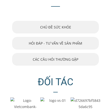
CHỦ ĐỀ SỨC KHỎE
HỎI ĐÁP - TƯ VẤN VỀ SẢN PHẨM
CÁC CÂU HỎI THƯỜNG GẶP
ĐỐI TÁC