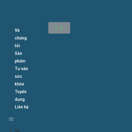
0
₫
Về
chúng
tôi
Sản
phẩm
Tư vấn
sức
khỏe
Tuyển
dụng
Liên hệ
Về