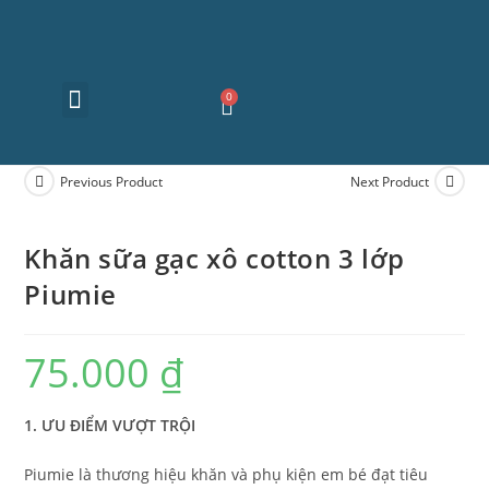
Về chúng tôi
Sản phẩm
Tư vấn sức khỏe
Tuyển dụng
Liên hệ
Previous Product
Next Product
Khăn sữa gạc xô cotton 3 lớp
Piumie
75.000
₫
1. ƯU ĐIỂM VƯỢT TRỘI
Piumie là thương hiệu khăn và phụ kiện em bé đạt tiêu