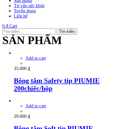
Sản phẩm
Tư vấn sức khỏe
Tuyển dụng
Liên hệ
0
₫
Cart
Tìm kiếm
SẢN PHẨM
Add to cart
35.000
₫
Bông tăm Safety tip PIUMIE
200chiếc/hộp
Add to cart
29.000
₫
Bông tăm Soft tip PIUMIE