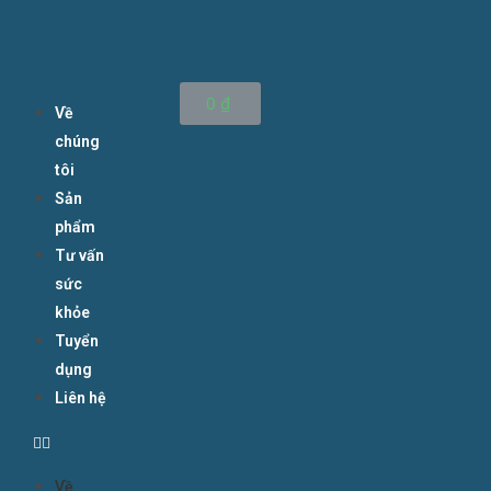
0
₫
Về
chúng
tôi
Sản
phẩm
Tư vấn
sức
khỏe
Tuyển
dụng
Liên hệ
Về