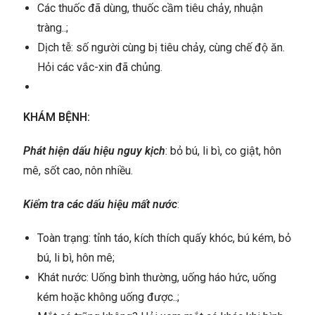
Các thuốc đã dùng, thuốc cầm tiêu chảy, nhuận
tràng..;
Dịch tễ: số người cùng bị tiêu chảy, cùng chế độ ăn.
Hỏi các vắc-xin đã chủng.
KHÁM BỆNH:
Phát hiện dấu hiệu nguy kịch
: bỏ bú, li bì, co giật, hôn
mê, sốt cao, nôn nhiều.
Kiểm tra các dấu hiệu mất nước
:
Toàn trạng: tỉnh táo, kích thích quấy khóc, bú kém, bỏ
bú, li bì, hôn mê;
Khát nước: Uống bình thường, uống háo hức, uống
kém hoặc không uống được..;