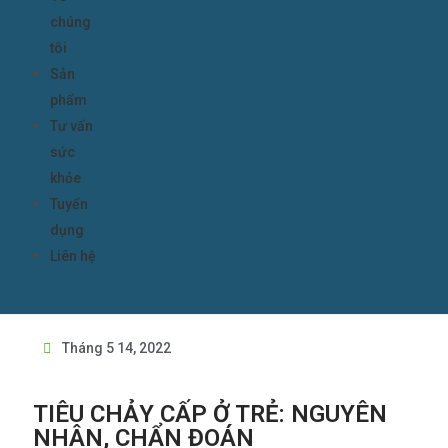
chúng
tôi
Sản
phẩm
Tư vấn
sức
khỏe
Tuyển
dụng
Liên hệ
Tháng 5 14, 2022
TIÊU CHẢY CẤP Ở TRẺ: NGUYÊN
NHÂN, CHẨN ĐOÁN