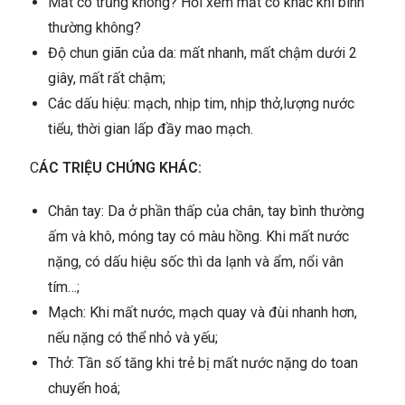
Mắt có trũng không? Hỏi xem mắt có khác khi bình
thường không?
Độ chun giãn của da: mất nhanh, mất chậm dưới 2
giây, mất rất chậm;
Các dấu hiệu: mạch, nhịp tim, nhịp thở,lượng nước
tiểu, thời gian lấp đầy mao mạch.
C
ÁC TRIỆU CHỨNG KHÁC:
Chân tay: Da ở phần thấp của chân, tay bình thường
ấm và khô, móng tay có màu hồng. Khi mất nước
nặng, có dấu hiệu sốc thì da lạnh và ẩm, nổi vân
tím…;
Mạch: Khi mất nước, mạch quay và đùi nhanh hơn,
nếu nặng có thể nhỏ và yếu;
Thở: Tần số tăng khi trẻ bị mất nước nặng do toan
chuyển hoá;