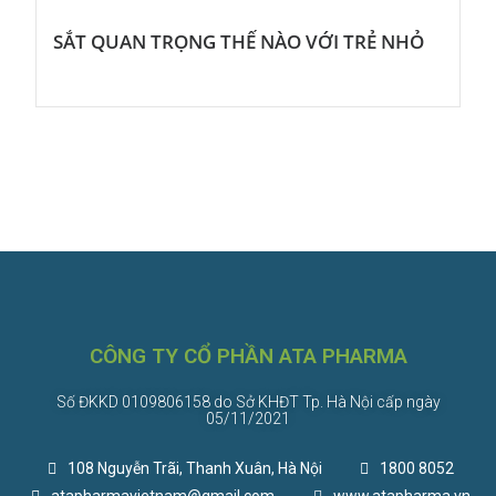
SẮT QUAN TRỌNG THẾ NÀO VỚI TRẺ NHỎ
CÔNG TY CỔ PHẦN ATA PHARMA
Số ĐKKD 0109806158 do Sở KHĐT Tp. Hà Nội cấp ngày
05/11/2021
108 Nguyễn Trãi, Thanh Xuân, Hà Nội
1800 8052