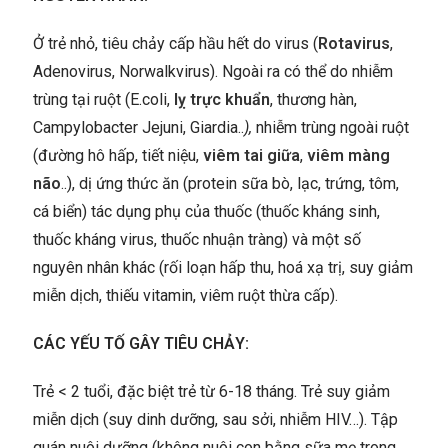
Ở trẻ nhỏ, tiêu chảy cấp hầu hết do virus (
Rotavirus
,
Adenovirus, Norwalkvirus). Ngoài ra có thể do nhiễm
trùng tại ruột (E.coli,
lỵ trực khuẩn
, thương hàn,
Campylobacter Jejuni, Giardia..
),
nhiễm trùng ngoài ruột
(đường hô hấp, tiết niệu,
viêm tai giữa
,
viêm màng
não
..), dị ứng thức ăn (protein sữa bò, lạc, trứng, tôm,
cá biển) tác dụng phụ của thuốc (thuốc kháng sinh,
thuốc kháng virus, thuốc nhuận tràng) và một số
nguyên nhân khác (rối loạn hấp thu, hoá xạ trị, suy giảm
miễn dịch, thiếu vitamin, viêm ruột thừa cấp).
CÁC YẾU TỐ GÂY TIÊU CHẢY:
Trẻ < 2 tuổi, đặc biệt trẻ từ 6-18 tháng. Trẻ suy giảm
miễn dịch (suy dinh dưỡng, sau sởi, nhiễm HIV…). Tập
quán nuôi dưỡng (không nuôi con bằng sữa mẹ trong