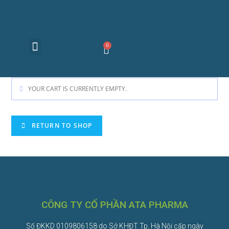
Về chúng tôi
Sản phẩm
Tư vấn sức khỏe
Tuyển dụng
Liên hệ
YOUR CART IS CURRENTLY EMPTY.
RETURN TO SHOP
CÔNG TY CỔ PHẦN ATA PHARMA
Số ĐKKD 0109806158 do Sở KHĐT Tp. Hà Nội cấp ngày